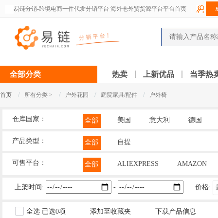
易链分销-跨境电商一件代发分销平台 海外仓外贸货源平台平台首页
全部分类
热卖
上新优品
当季热
/
/
/
/
首页
所有分类 >
户外花园
庭院家具/配件
户外椅
仓库国家：
美国
意大利
德国
全部
产品类型：
自提
全部
可售平台：
ALIEXPRESS
AMAZON
全部
上架时间:
-
价格:
全选
已选
0
项
添加至收藏夹
下载产品信息