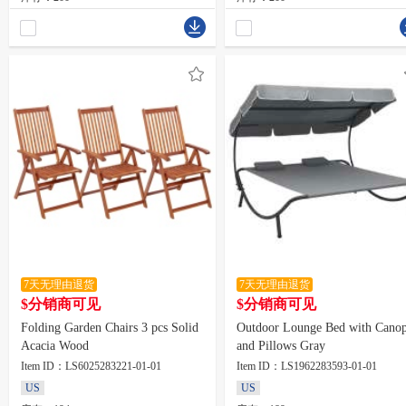
7天无理由退货
7天无理由退货
$分销商可见
$分销商可见
Folding Garden Chairs 3 pcs Solid
Outdoor Lounge Bed with Cano
Acacia Wood
and Pillows Gray
Item ID：LS6025283221-01-01
Item ID：LS1962283593-01-01
US
US