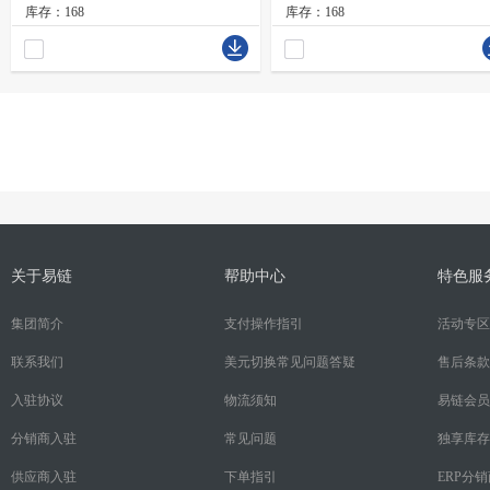
库存：168
库存：168
关于易链
帮助中心
特色服
集团简介
支付操作指引
活动专区
联系我们
美元切换常见问题答疑
售后条款
入驻协议
物流须知
易链会员
分销商入驻
常见问题
独享库存
供应商入驻
下单指引
ERP分