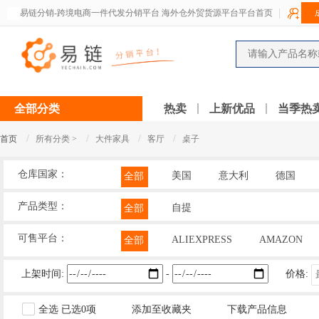
易链分销-跨境电商一件代发分销平台 海外仓外贸货源平台平台首页
全部分类
热卖
上新优品
当季热
/
/
/
/
首页
所有分类 >
大件家具
客厅
桌子
仓库国家：
美国
意大利
德国
全部
产品类型：
自提
全部
可售平台：
ALIEXPRESS
AMAZON
全部
上架时间:
-
价格:
全选
已选
0
项
添加至收藏夹
下载产品信息