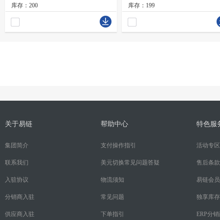
库存：200
库存：199
关于易链
帮助中心
特色服
集团简介
支付操作指引
活动专区
联系我们
美元切换常见问题答疑
售后条款
入驻协议
物流须知
易链会员
分销商入驻
常见问题
独享库存
供应商入驻
下单指引
ERP分