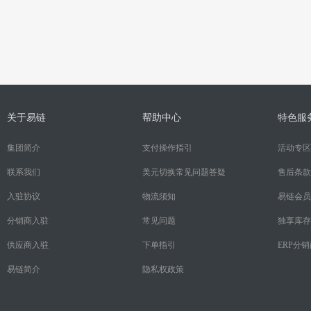
关于易链
帮助中心
特色服
集团简介
支付操作指引
活动专区
联系我们
美元切换常见问题答疑
售后条款
入驻协议
物流须知
易链会员
分销商入驻
常见问题
独享库存
供应商入驻
下单指引
ERP分
易链简介
隐私权政策