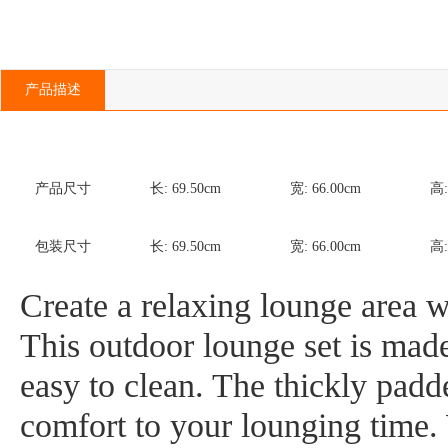
产品描述
产品尺寸
长:
69.50
cm
宽:
66.00
cm
高
包装尺寸
长:
69.50
cm
宽:
66.00
cm
高
Create a relaxing lounge area w
This outdoor lounge set is mad
easy to clean. The thickly padd
comfort to your lounging time. 