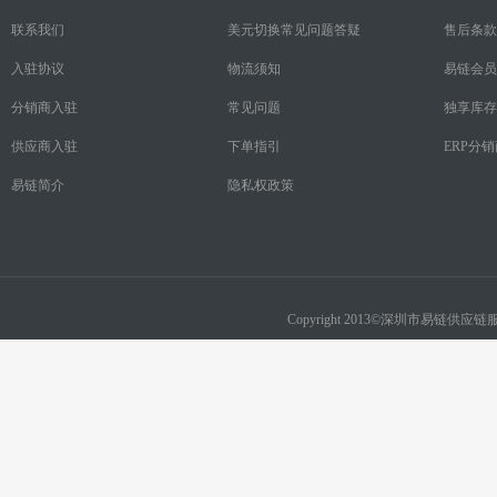
联系我们
美元切换常见问题答疑
售后条款
入驻协议
物流须知
易链会员
分销商入驻
常见问题
独享库存
供应商入驻
下单指引
ERP分
易链简介
隐私权政策
Copyright 2013©深圳市易链供应链服务有