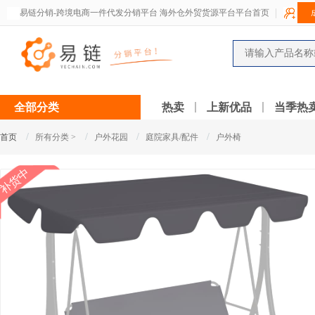
易链分销-跨境电商一件代发分销平台 海外仓外贸货源平台平台首页
全部分类
热卖
上新优品
当季热
/
/
/
/
首页
所有分类 >
户外花园
庭院家具/配件
户外椅
补货中