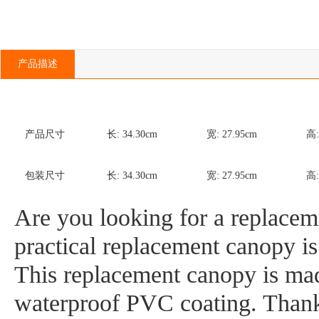
产品描述
产品尺寸
长:
34.30
cm
宽:
27.95
cm
高
包装尺寸
长:
34.30
cm
宽:
27.95
cm
高
Are you looking for a replacem
practical replacement canopy is
This replacement canopy is mad
waterproof PVC coating. Thanks