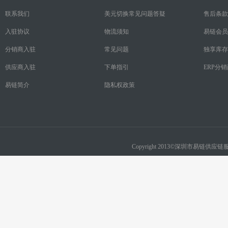
联系我们
美元切换常见问题答疑
售后条款
入驻协议
物流须知
易链会员
分销商入驻
常见问题
独享库存
供应商入驻
下单指引
ERP分
易链简介
隐私权政策
Copyright 2013©深圳市易链供应链服务有