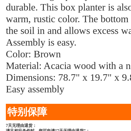
durable. This box planter is als
warm, rustic color. The bottom o
the soil in and allows excess wa
Assembly is easy.
Color: Brown
Material: Acacia wood with a na
Dimensions: 78.7" x 19.7" x 9
Easy assembly
特别保障
7天无理由退货：
满足相应条件时，您可申请“7天无理由退货”：