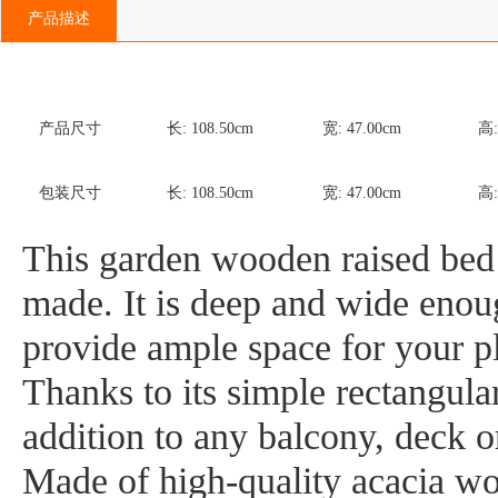
产品描述
产品尺寸
长:
108.50
cm
宽:
47.00
cm
高
包装尺寸
长:
108.50
cm
宽:
47.00
cm
高
This garden wooden raised bed 
made. It is deep and wide enoug
provide ample space for your pl
Thanks to its simple rectangular
addition to any balcony, deck or
Made of high-quality acacia woo