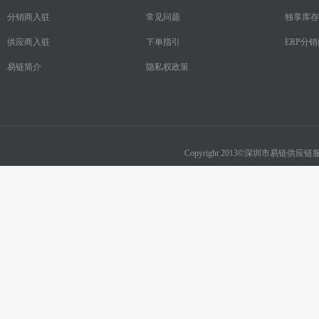
分销商入驻
常见问题
独享库存
供应商入驻
下单指引
ERP分
易链简介
隐私权政策
Copyright 2013©深圳市易链供应链服务有