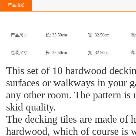
产品描述
产品尺寸
长:
35.50
cm
宽:
32.50
cm
高
包装尺寸
长:
35.50
cm
宽:
32.50
cm
高
This set of 10 hardwood decking
surfaces or walkways in your ga
any other room. The pattern is 
skid quality.
The decking tiles are made of h
hardwood, which of course is we