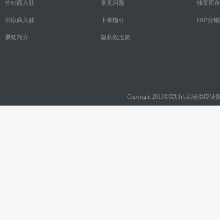
分销商入驻
常见问题
独享库存
供应商入驻
下单指引
ERP分
易链简介
隐私权政策
Copyright 2013©深圳市易链供应链服务有