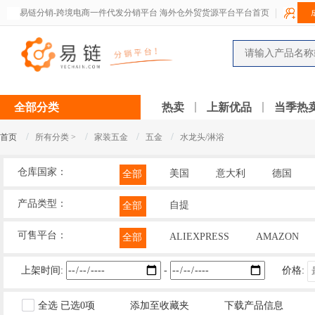
易链分销-跨境电商一件代发分销平台 海外仓外贸货源平台平台首页
全部分类
热卖
上新优品
当季热
/
/
/
/
首页
所有分类 >
家装五金
五金
水龙头/淋浴
仓库国家：
美国
意大利
德国
全部
产品类型：
自提
全部
可售平台：
ALIEXPRESS
AMAZON
全部
上架时间:
-
价格:
全选
已选
0
项
添加至收藏夹
下载产品信息