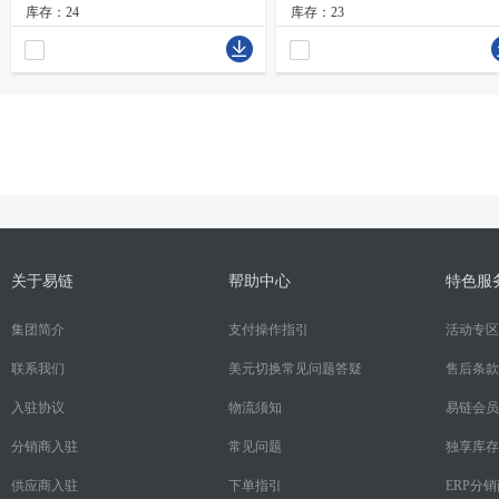
库存：24
库存：23
关于易链
帮助中心
特色服
集团简介
支付操作指引
活动专区
联系我们
美元切换常见问题答疑
售后条款
入驻协议
物流须知
易链会员
分销商入驻
常见问题
独享库存
供应商入驻
下单指引
ERP分