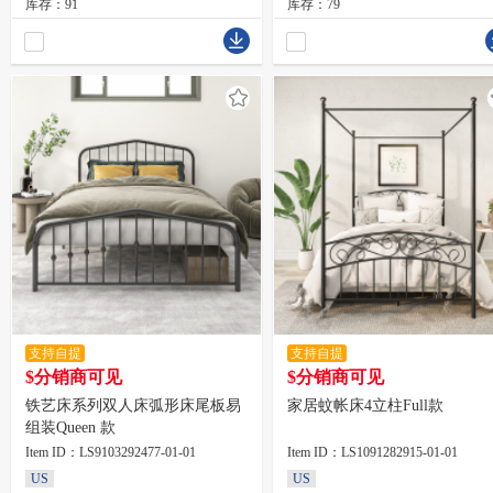
库存：91
库存：79
支持自提
支持自提
$分销商可见
$分销商可见
铁艺床系列双人床弧形床尾板易
家居蚊帐床4立柱Full款
组装Queen 款
Item ID：LS9103292477-01-01
Item ID：LS1091282915-01-01
US
US