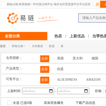
易链分销-跨境电商一件代发分销平台 海外仓外贸货源平台平台首页
全部分类
热卖
上新优品
当季热
/
/
/
/
首页
所有分类 >
大件家具
卧室
床
仓库国家：
美国
意大利
德国
全部
产品类型：
自提
全部
可售平台：
ALIEXPRESS
AMAZON
全部
上架时间:
-
价格:
全选
已选
0
项
添加至收藏夹
下载产品信息