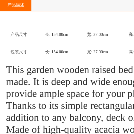
产品描述
产品尺寸
长:
154.00
cm
宽:
27.00
cm
高
包装尺寸
长:
154.00
cm
宽:
27.00
cm
高
This garden wooden raised bed 
made. It is deep and wide enoug
provide ample space for your pl
Thanks to its simple rectangular
addition to any balcony, deck or
Made of high-quality acacia woo