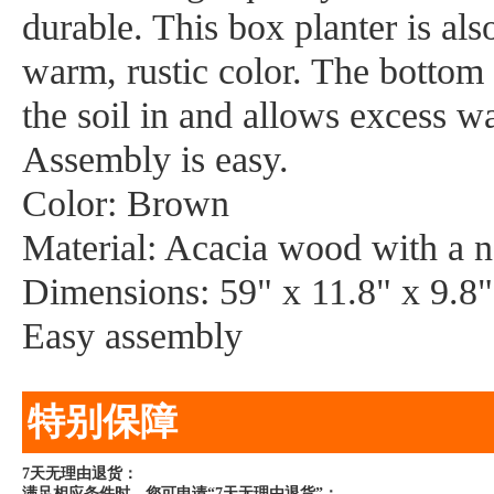
durable. This box planter is als
warm, rustic color. The bottom o
the soil in and allows excess wa
Assembly is easy.
Color: Brown
Material: Acacia wood with a na
Dimensions: 59" x 11.8" x 9.8
Easy assembly
特别保障
7天无理由退货：
满足相应条件时，您可申请“7天无理由退货”：