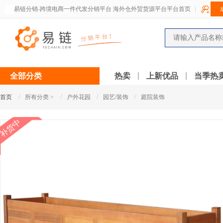
易链分销-跨境电商一件代发分销平台 海外仓外贸货源平台平台首页
全部分类
热卖
上新优品
当季热
/
/
/
/
首页
所有分类 >
户外花园
园艺/装饰
庭院装饰
补货中