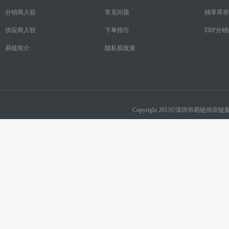
分销商入驻
常见问题
独享库存
供应商入驻
下单指引
ERP分
易链简介
隐私权政策
Copyright 2013©深圳市易链供应链服务有